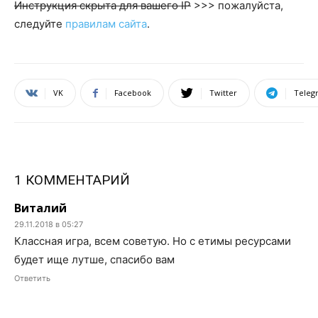
Инструкция скрыта для вашего IP
>>> пожалуйста,
следуйте
правилам сайта
.
VK
Facebook
Twitter
Teleg
1 КОММЕНТАРИЙ
Виталий
29.11.2018 в 05:27
Классная игра, всем советую. Но с етимы ресурсами
будет ище лутше, спасибо вам
Ответить