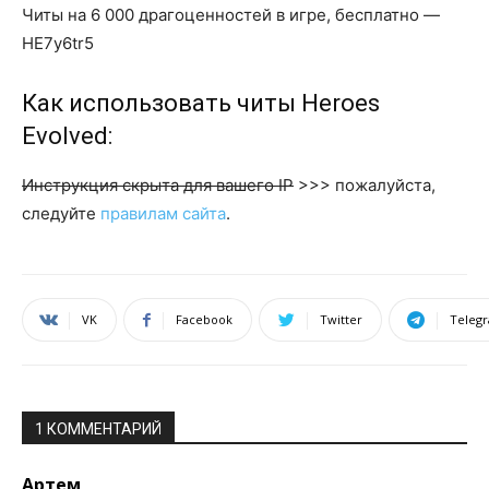
Читы на 6 000 драгоценностей в игре, бесплатно —
HE7y6tr5
Как использовать читы Heroes
Evolved:
Инструкция скрыта для вашего IP
>>> пожалуйста,
следуйте
правилам сайта
.
VK
Facebook
Twitter
Teleg
1 КОММЕНТАРИЙ
Артем