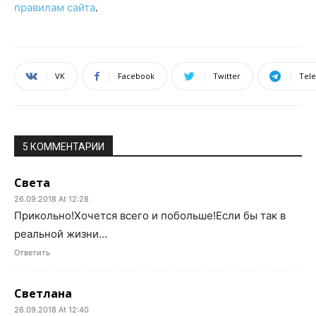
правилам сайта
.
VK
Facebook
Twitter
Tel
5 КОММЕНТАРИИ
Света
26.09.2018 At 12:28
Прикольно!Хочется всего и побольше!Если бы так в
реальной жизни…
Ответить
Светлана
26.09.2018 At 12:40